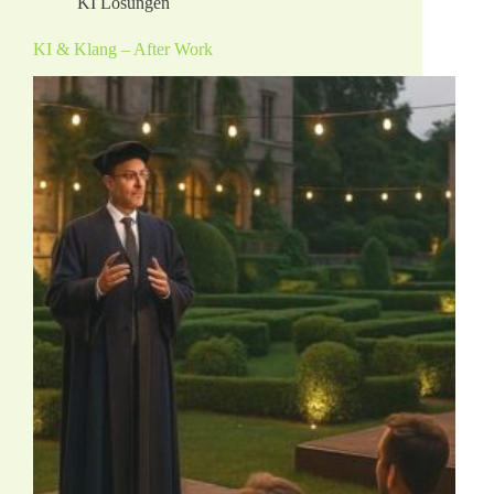
KI Lösungen
KI & Klang – After Work