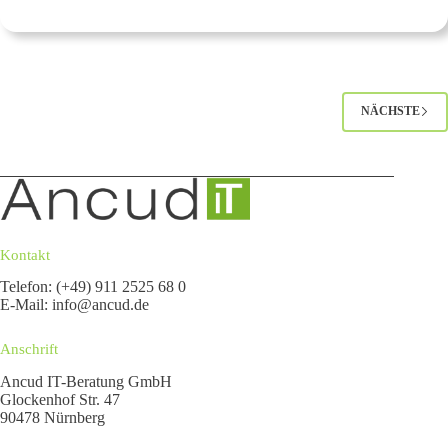
O
p
t
i
m
i
e
NÄCHSTE
r
u
n
g
d
e
s
W
i
Kontakt
s
s
Telefon: (+49) 911 2525 68 0
e
E-Mail:
info@ancud.de
n
s
m
Anschrift
a
n
Ancud IT-Beratung GmbH
a
Glockenhof Str. 47
g
90478 Nürnberg
e
m