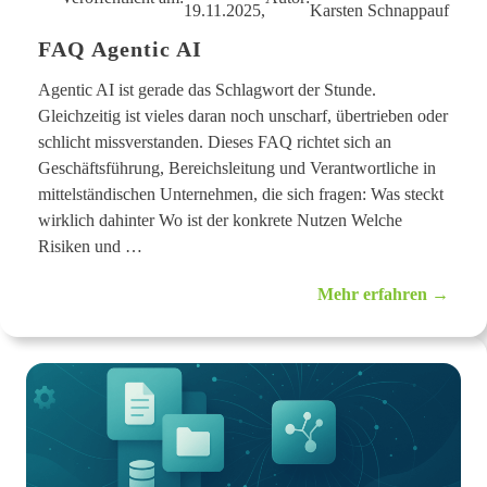
19.11.2025,
Karsten Schnappauf
FAQ Agentic AI
Agentic AI ist gerade das Schlagwort der Stunde.
Gleichzeitig ist vieles daran noch unscharf, übertrieben oder
schlicht missverstanden. Dieses FAQ richtet sich an
Geschäftsführung, Bereichsleitung und Verantwortliche in
mittelständischen Unternehmen, die sich fragen: Was steckt
wirklich dahinter Wo ist der konkrete Nutzen Welche
Risiken und …
:
Mehr erfahren →
F
A
Q
A
g
e
n
t
i
c
A