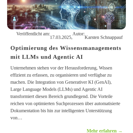
n
e
t
r
N
n
ü
r
n
b
Veröffentlicht am:
Autor:
e
17.03.2025,
Karsten Schnappauf
r
g
Optimierung des Wissensmanagements
mit LLMs und Agentic AI
Unternehmen stehen vor der Herausforderung, Wissen
effizient zu erfassen, zu organisieren und verfügbar zu
machen. Die Integration von Generativer KI (GenAI),
Large Language Models (LLMs) und Agentic AI
transformiert diesen Bereich grundlegend. Die Vorteile
reichen von optimierten Suchprozessen über automatisierte
Dokumentation bis hin zur intelligenten Unterstützung
von…
:
Mehr erfahren →