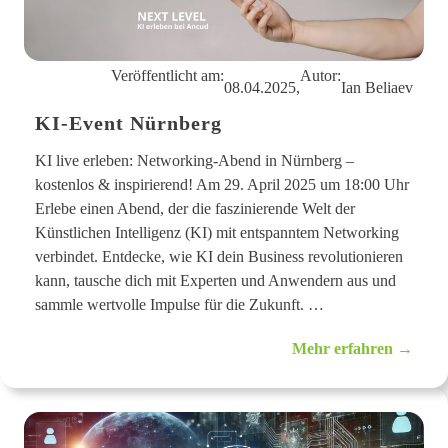
–
u
A
n
f
d
t
P
e
Veröffentlicht am:
Autor:
r
r
08.04.2025,
Ian Beliaev
o
W
d
o
KI-Event Nürnberg
u
r
k
k
t
KI live erleben: Networking-Abend in Nürnberg –
i
kostenlos & inspirierend! Am 29. April 2025 um 18:00 Uhr
v
i
Erlebe einen Abend, der die faszinierende Welt der
t
Künstlichen Intelligenz (KI) mit entspanntem Networking
ä
t
verbindet. Entdecke, wie KI dein Business revolutionieren
m
kann, tausche dich mit Experten und Anwendern aus und
e
s
sammle wertvolle Impulse für die Zukunft. …
s
b
:
Mehr erfahren →
a
K
r
I
s
-
t
E
e
v
i
e
g