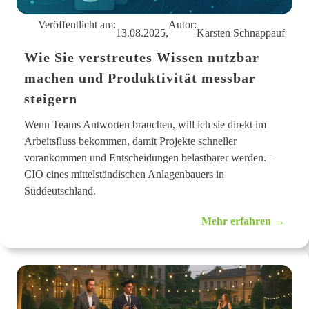
I
Veröffentlicht am:
Autor:
13.08.2025,
Karsten Schnappauf
Wie Sie verstreutes Wissen nutzbar
machen und Produktivität messbar
steigern
Wenn Teams Antworten brauchen, will ich sie direkt im
Arbeitsfluss bekommen, damit Projekte schneller
vorankommen und Entscheidungen belastbarer werden. –
CIO eines mittelständischen Anlagenbauers in
Süddeutschland.
:
Mehr erfahren →
W
i
e
S
i
e
v
e