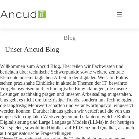
Zum
Inhalt
springen
Blog
Unser Ancud Blog
Willkommen zum Ancud Blog. Hier teilen wir Fachwissen und
berichten über technische Schwerpunkte sowie weitere zentrale
Elemente unserer täglichen Arbeit in der digitalen Welt. Im Fokus
stehen praxisnahe Einblicke in aktuelle Themen der IT, bewährte
Vorgehensweisen und technologische Entwicklungen, die unsere
Lösungen nachhaltig prägen und unseren Arbeitsalltag mitgestalten.
Uns geht es nicht um kurzfristige Trends, sondern um Technologien,
die langfristig Mehrwert schaffen und verantwortungsvoll eingesetzt
werden können. Darüber hinaus gehen wir vertieft auf die von uns
eingesetzten digitalen Werkzeuge ein und erläutern, welche Rollen
Digitalisierung und Large Language Models (LLMs) in der heutigen
Zeit spielen, sowohl im Hinblick auf Effizienz und Qualität, als auch
auf organisatorische Fragestellungen.
Dieser Blog richtet sich an alle, die Technik nicht nur anwenden,