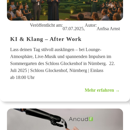
r
s
t
r
e
Veröffentlicht am:
Autor:
u
07.07.2025,
Anfisa Arnst
t
e
KI & Klang – After Work
s
W
Lass deinen Tag stilvoll ausklingen – bei Lounge-
i
s
Atmosphäre, Live-Musik und spannenden Impulsen im
s
Sommergarten des Schloss Glockenhof in Nürnberg. 22.
e
n
Juli 2025 | Schloss Glockenhof, Nürnberg | Einlass
n
ab 18:00 Uhr
u
t
z
:
Mehr erfahren →
b
K
a
I
r
&
m
K
a
l
c
a
h
n
e
g
n